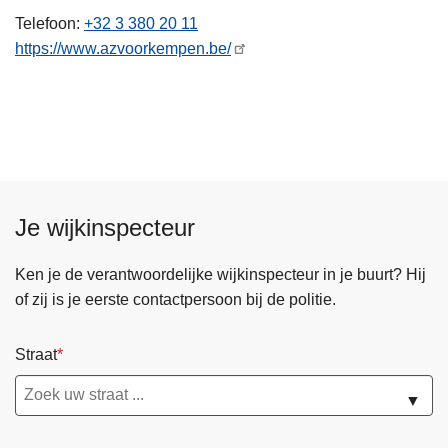
n
Telefoon
+32 3 380 20 11
h
https://www.azvoorkempen.be/
o
u
d
g
a
a
n
Je wijkinspecteur
Ken je de verantwoordelijke wijkinspecteur in je buurt? Hij
of zij is je eerste contactpersoon bij de politie.
Straat
▼