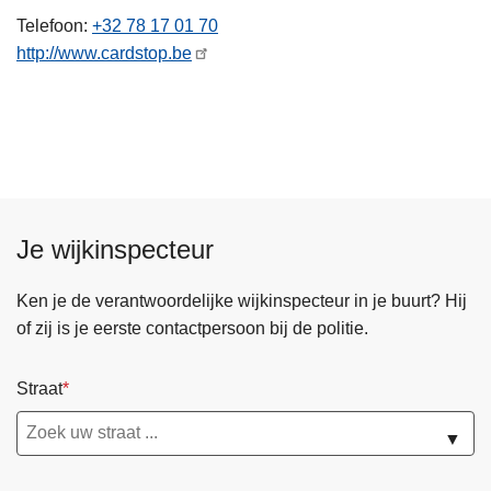
n
Telefoon
+32 78 17 01 70
h
http://www.cardstop.be
o
u
d
g
a
a
n
Je wijkinspecteur
Ken je de verantwoordelijke wijkinspecteur in je buurt? Hij
of zij is je eerste contactpersoon bij de politie.
Straat
▼