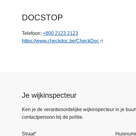
n
h
DOCSTOP
o
u
Telefoon
+800 2123 2123
d
https://www.checkdoc.be/CheckDoc
g
a
a
n
Je wijkinspecteur
Ken je de verantwoordelijke wijkinspecteur in je buurt? 
contactpersoon bij de politie.
Straat
Huisnum