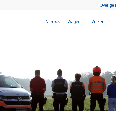
Overige 
Nieuws
Vragen
Submenu
Verkeer
Sub
van
van
Vragen
Verk