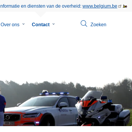
informatie en diensten van de overheid:
www.belgium.be
menu
Over ons
Submenu
Contact
Submenu
Zoeken
van
van
eer
Over
Contact
ons