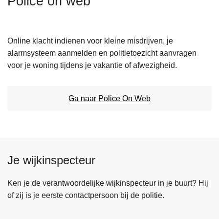
Police on web
n
h
o
Online klacht indienen voor kleine misdrijven, je
u
alarmsysteem aanmelden en politietoezicht aanvragen
d
voor je woning tijdens je vakantie of afwezigheid.
g
a
a
Ga naar Police On Web
n
Je wijkinspecteur
Ken je de verantwoordelijke wijkinspecteur in je buurt? Hij
of zij is je eerste contactpersoon bij de politie.