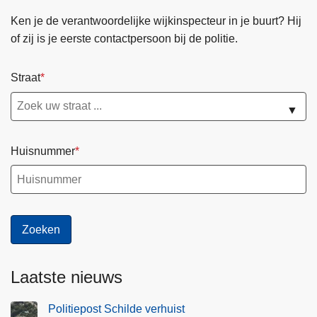
O
Ken je de verantwoordelijke wijkinspecteur in je buurt? Hij
n
of zij is je eerste contactpersoon bij de politie.
t
h
a
Straat
a
▼
l
-
K
Huisnummer
l
a
n
t
v
r
i
Laatste nieuws
e
n
Politiepost Schilde verhuist