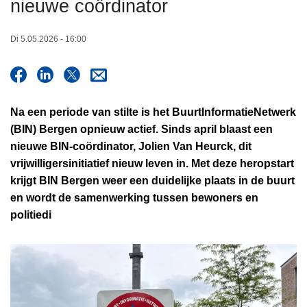
nieuwe coördinator
n
h
Di 5.05.2026 - 16:00
o
u
d
g
Na een periode van stilte is het BuurtInformatieNetwerk
a
(BIN) Bergen opnieuw actief. Sinds april blaast een
a
nieuwe BIN‑coördinator, Jolien Van Heurck, dit
n
vrijwilligersinitiatief nieuw leven in. Met deze heropstart
krijgt BIN Bergen weer een duidelijke plaats in de buurt
en wordt de samenwerking tussen bewoners en
politiedi