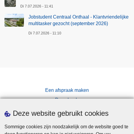
d
Di 7.07.2026 - 11:41
e
Jobstudent Centraal Onthaal - Klantvriendelijke
l
multitasker gezocht (september 2026)
i
j
Di 7.07.2026 - 11:10
k
e
m
u
l
t
i
Een afspraak maken
t
Downloads
a
s
Pers
Deze website gebruikt cookies
k
e
Sommige cookies zijn noodzakelijk om de website goed te
r