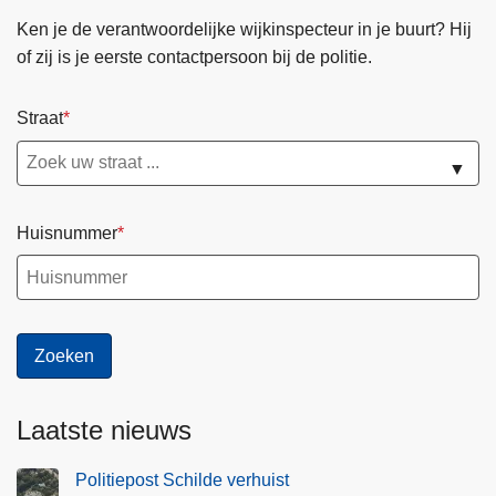
O
Ken je de verantwoordelijke wijkinspecteur in je buurt? Hij
n
of zij is je eerste contactpersoon bij de politie.
t
h
a
Straat
a
▼
l
-
K
Huisnummer
l
a
n
t
v
r
i
Laatste nieuws
e
n
Politiepost Schilde verhuist