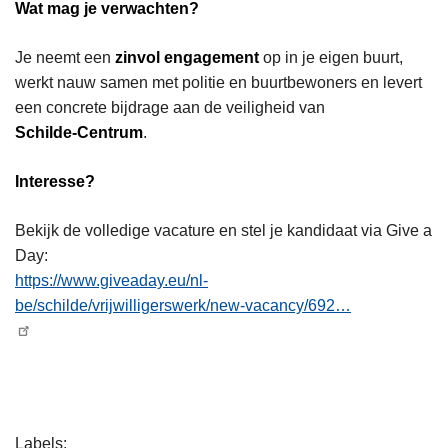
Wat mag je verwachten?
Je neemt een
zinvol engagement
op in je eigen buurt,
werkt nauw samen met politie en buurtbewoners en levert
een concrete bijdrage aan de veiligheid van
Schilde‑Centrum
.
Interesse?
Bekijk de volledige vacature en stel je kandidaat via Give a
Day:
https://www.giveaday.eu/nl-
be/schilde/vrijwilligerswerk/new-vacancy/692…
L
Labels
e