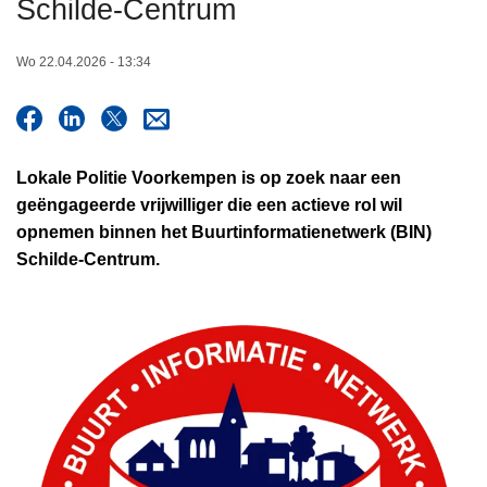
Schilde‑Centrum
n
h
Wo 22.04.2026 - 13:34
o
u
d
g
Lokale Politie Voorkempen is op zoek naar een
a
geëngageerde vrijwilliger die een actieve rol wil
a
opnemen binnen het Buurtinformatienetwerk (BIN)
n
Schilde‑Centrum.