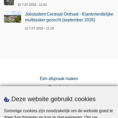
d
Di 7.07.2026 - 11:41
e
Jobstudent Centraal Onthaal - Klantvriendelijke
l
multitasker gezocht (september 2026)
i
j
Di 7.07.2026 - 11:10
k
e
m
u
l
t
i
Een afspraak maken
t
Downloads
a
s
Pers
Deze website gebruikt cookies
k
e
Sommige cookies zijn noodzakelijk om de website goed te
r
doen functioneren en kan je niet weigeren. Om uw