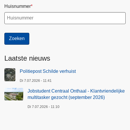
K
Huisnummer
l
a
n
t
v
r
i
Laatste nieuws
e
n
Politiepost Schilde verhuist
d
Di 7.07.2026 - 11:41
e
Jobstudent Centraal Onthaal - Klantvriendelijke
l
multitasker gezocht (september 2026)
i
j
Di 7.07.2026 - 11:10
k
e
m