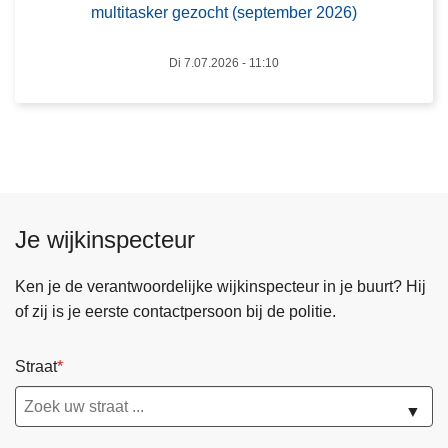
multitasker gezocht (september 2026)
n
t
C
Di 7.07.2026 - 11:10
e
n
t
r
a
a
Je wijkinspecteur
l
O
Ken je de verantwoordelijke wijkinspecteur in je buurt? Hij
n
of zij is je eerste contactpersoon bij de politie.
t
h
a
Straat
a
▼
l
-