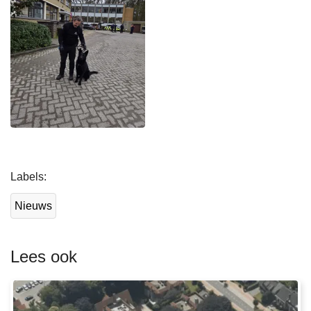
L
Labels
e
e
Nieuws
s
m
e
Lees ook
e
r
o