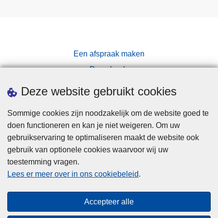
u
l
t
i
Een afspraak maken
t
Downloads
a
s
Pers
Deze website gebruikt cookies
k
e
Sommige cookies zijn noodzakelijk om de website goed te
r
doen functioneren en kan je niet weigeren. Om uw
g
gebruikservaring te optimaliseren maakt de website ook
e
gebruik van optionele cookies waarvoor wij uw
z
toestemming vragen.
Disclaimer
o
Lees er meer over in ons cookiebeleid
.
c
Privacy
h
Cookies
Accepteer alle
t
Toegankelijkheid
(