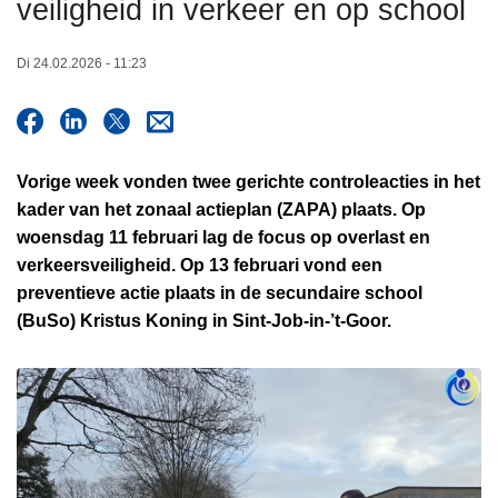
veiligheid in verkeer en op school
n
h
Di 24.02.2026 - 11:23
o
u
d
g
Vorige week vonden twee gerichte controleacties in het
a
kader van het zonaal actieplan (ZAPA) plaats. Op
a
woensdag 11 februari lag de focus op overlast en
n
verkeersveiligheid. Op 13 februari vond een
preventieve actie plaats in de secundaire school
(BuSo) Kristus Koning in Sint-Job-in-’t-Goor.