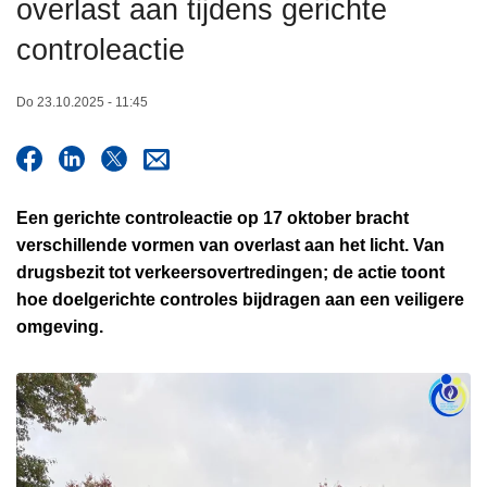
overlast aan tijdens gerichte
n
h
controleactie
o
u
Do 23.10.2025 - 11:45
d
g
a
a
Een gerichte controleactie op 17 oktober bracht
n
verschillende vormen van overlast aan het licht. Van
drugsbezit tot verkeersovertredingen; de actie toont
hoe doelgerichte controles bijdragen aan een veiligere
omgeving.