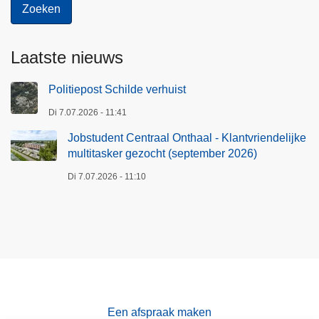
v
r
i
Laatste nieuws
e
n
Politiepost Schilde verhuist
d
Di 7.07.2026 - 11:41
e
Jobstudent Centraal Onthaal - Klantvriendelijke
l
multitasker gezocht (september 2026)
i
j
Di 7.07.2026 - 11:10
k
e
m
u
l
t
i
Een afspraak maken
t