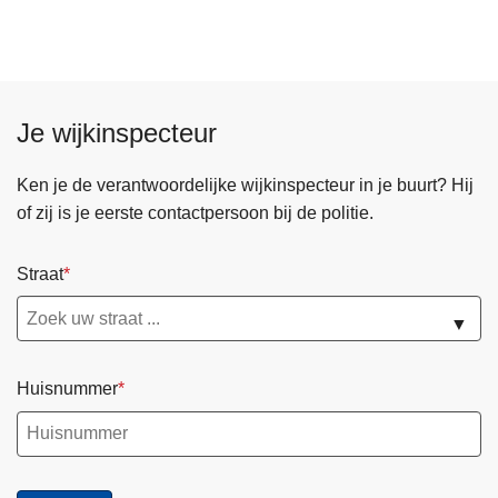
t
r
a
a
Je wijkinspecteur
l
O
Ken je de verantwoordelijke wijkinspecteur in je buurt? Hij
n
of zij is je eerste contactpersoon bij de politie.
t
h
a
Straat
a
▼
l
-
K
Huisnummer
l
a
n
t