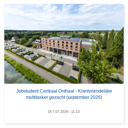
r
r
h
o
u
v
i
e
s
r
t
J
o
b
s
t
u
d
e
Jobstudent Centraal Onthaal - Klantvriendelijke
multitasker gezocht (september 2026)
n
t
C
Di 7.07.2026 - 11:10
e
n