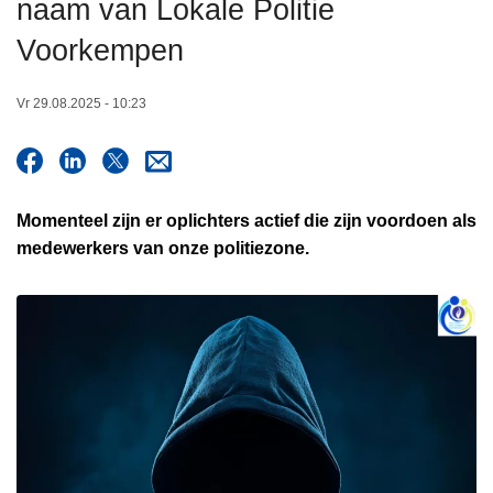
naam van Lokale Politie
n
h
Voorkempen
o
u
Vr 29.08.2025 - 10:23
d
g
a
a
Momenteel zijn er oplichters actief die zijn voordoen als
n
medewerkers van onze politiezone.