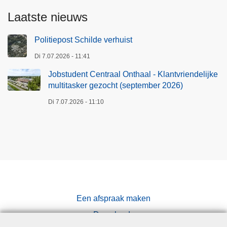
i
Laatste nieuws
e
n
Politiepost Schilde verhuist
d
Di 7.07.2026 - 11:41
e
Jobstudent Centraal Onthaal - Klantvriendelijke
l
multitasker gezocht (september 2026)
i
j
Di 7.07.2026 - 11:10
k
e
m
u
l
t
i
Een afspraak maken
t
Downloads
a