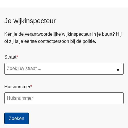
a
a
Je wijkinspecteur
l
O
Ken je de verantwoordelijke wijkinspecteur in je buurt? Hij
n
of zij is je eerste contactpersoon bij de politie.
t
h
a
Straat
a
▼
l
-
K
Huisnummer
l
a
n
t
v
r