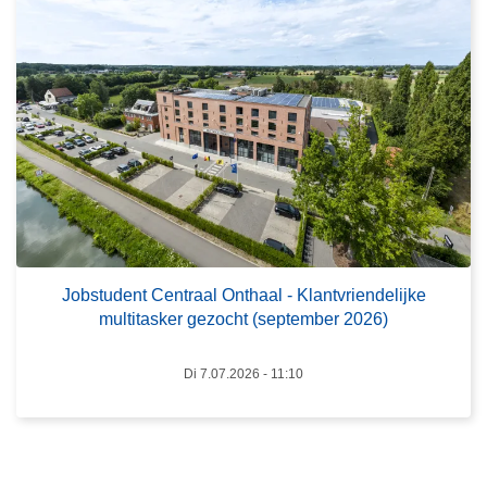
u
v
i
e
s
r
t
J
o
b
s
t
u
d
e
Jobstudent Centraal Onthaal - Klantvriendelijke
multitasker gezocht (september 2026)
n
t
C
Di 7.07.2026 - 11:10
e
n
t
r