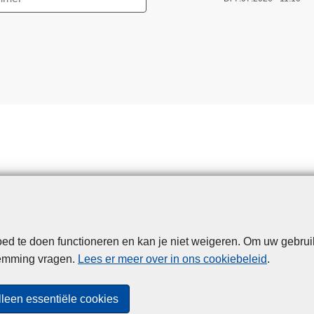
a
l
-
K
l
a
n
t
v
r
i
e
n
d
d te doen functioneren en kan je niet weigeren. Om uw gebrui
Disclaimer
Privacy
Cookies
Toegankelijkheid
e
temming vragen.
Lees er meer over in ons cookiebeleid
.
l
© 2026 Politie.be
i
lleen essentiële cookies
j