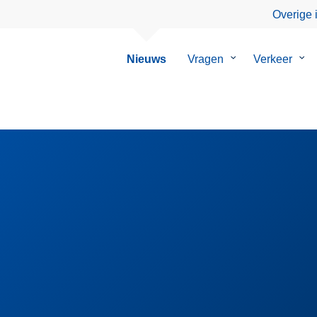
Overige 
Nieuws
Vragen
Submenu
Verkeer
Su
van
van
Vragen
Ver