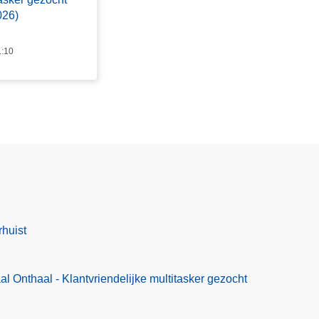
026)
1:10
rhuist
l Onthaal - Klantvriendelijke multitasker gezocht