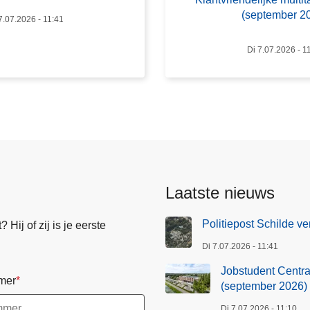
u
(september 2
7.07.2026 - 11:41
d
e
Di 7.07.2026 - 1
n
t
C
e
n
t
r
a
Laatste nieuws
a
l
Politiepost Schilde ve
Hij of zij is je eerste
O
Di 7.07.2026 - 11:41
n
t
Jobstudent Centraa
mer
h
(september 2026)
a
Di 7.07.2026 - 11:10