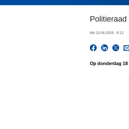
n
h
Politieraad
o
u
d
Wo 10.06.2026 - 8:13
g
a
a
n
Op donderdag 18 j