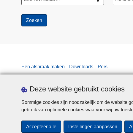
▼
i
s
t
Een afspraak maken
Downloads
Pers
Deze website gebruikt cookies
Sommige cookies zijn noodzakelijk om de website goe
gebruik van optionele cookies waarvoor wij uw toes
Accepteer alle
Instellingen aanpassen
A