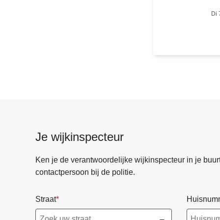
i
Di 
e
p
o
s
t
S
c
h
i
l
Je wijkinspecteur
d
e
Ken je de verantwoordelijke wijkinspecteur in je buurt? 
v
contactpersoon bij de politie.
e
r
Straat
Huisnum
h
u