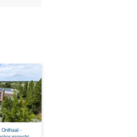
 Onthaal -
tasker gezocht