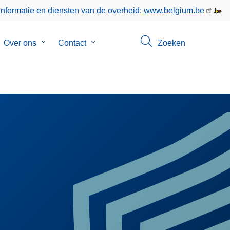
informatie en diensten van de overheid:
www.belgium.be
bmenu
Over ons
Submenu
Contact
Submenu
Zoeken
van
van
keer
Over
Contact
ons