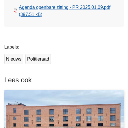
Agenda openbare zitting - PR 2025.01.09.pdf
(397.51 kB)
L
Labels
e
e
Nieuws
Politieraad
s
m
e
Lees ook
e
r
o
v
e
r
P