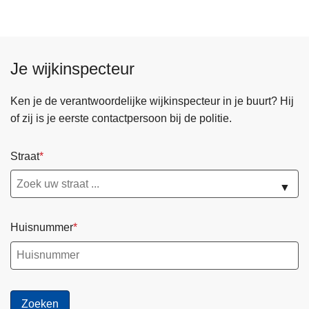
g
2
7
n
Je wijkinspecteur
o
v
Ken je de verantwoordelijke wijkinspecteur in je buurt? Hij
e
of zij is je eerste contactpersoon bij de politie.
m
b
Straat
e
r
▼
Huisnummer