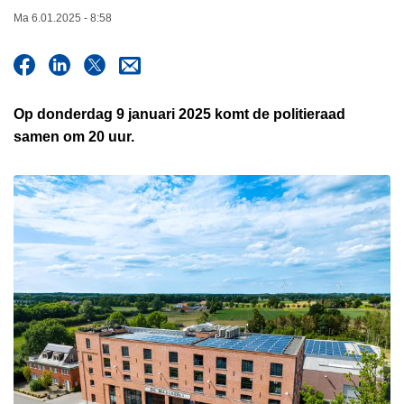
n
Ma 6.01.2025 - 8:58
h
o
u
d
Op donderdag 9 januari 2025 komt de politieraad
g
samen om 20 uur.
a
a
n