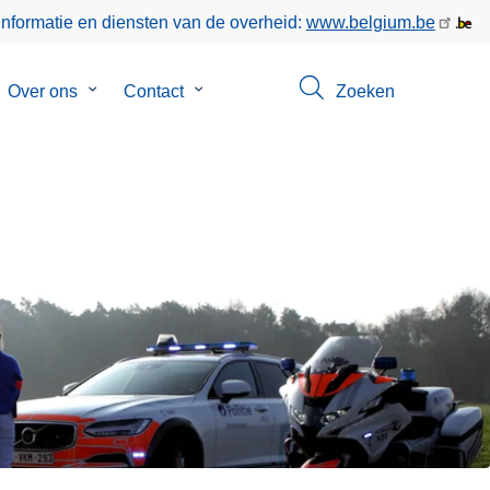
informatie en diensten van de overheid:
www.belgium.be
bmenu
Over ons
Submenu
Contact
Submenu
Zoeken
van
van
keer
Over
Contact
ons