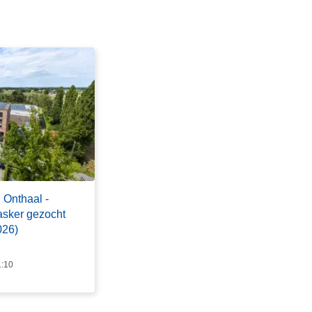
 Onthaal -
tasker gezocht
026)
1:10