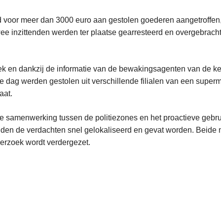
rd voor meer dan 3000 euro aan gestolen goederen aangetroffen
wee inzittenden werden ter plaatse gearresteerd en overgebracht
ek en dankzij de informatie van de bewakingsagenten van de kete
e dag werden gestolen uit verschillende filialen van een superm
aat.
nte samenwerking tussen de politiezones en het proactieve gebru
en de verdachten snel gelokaliseerd en gevat worden. Beid
derzoek wordt verdergezet.
L
e
e
s
m