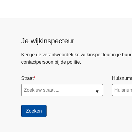
S
c
h
i
l
Je wijkinspecteur
d
e
Ken je de verantwoordelijke wijkinspecteur in je buurt? 
v
contactpersoon bij de politie.
e
r
Straat
Huisnum
h
u
▼
i
s
t