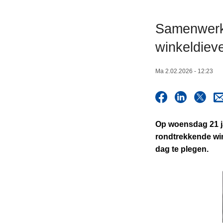
n
h
Samenwerkin
o
winkeldiev
u
d
g
Ma 2.02.2026 - 12:23
a
a
n
Op woensdag 21 ja
rondtrekkende win
dag te plegen.