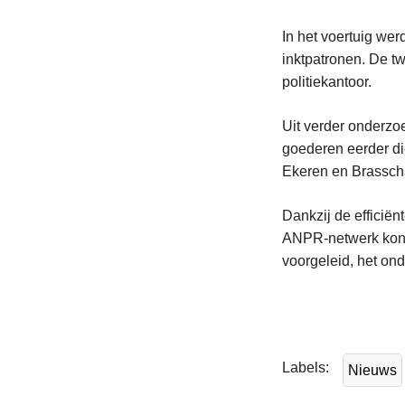
In het voertuig we
inktpatronen. De t
politiekantoor.
Uit verder onderzo
goederen eerder di
Ekeren en Brassch
Dankzij de efficië
ANPR‑netwerk kond
voorgeleid, het on
L
e
e
Labels
Nieuws
s
m