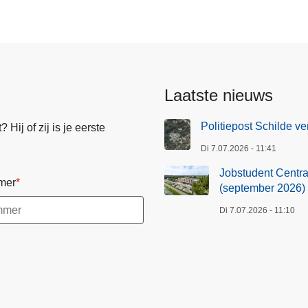
e
n
t
r
a
Laatste nieuws
a
l
Politiepost Schilde ve
Hij of zij is je eerste
O
Di 7.07.2026 - 11:41
n
t
Jobstudent Centraa
mer
h
(september 2026)
a
Di 7.07.2026 - 11:10
a
l
-
K
l
a