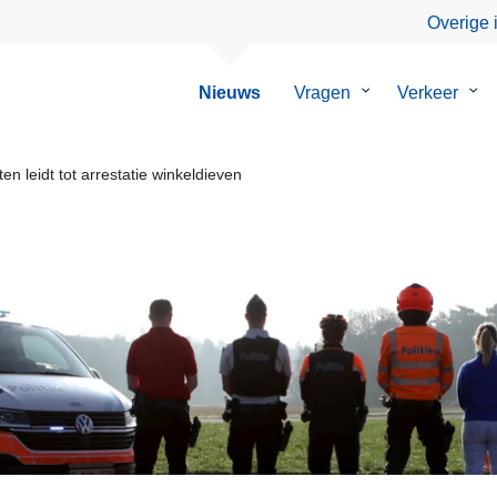
Overige 
Nieuws
Vragen
Submenu
Verkeer
Su
van
van
Vragen
Ver
n leidt tot arrestatie winkeldieven