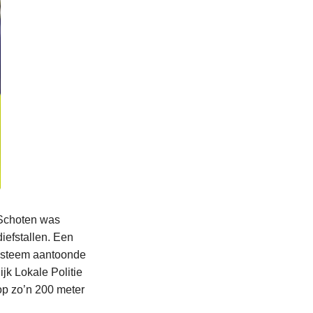
 Schoten was
iefstallen. Een
systeem aantoonde
jk Lokale Politie
op zo’n 200 meter