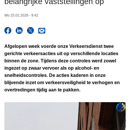
belangrijke vaststellingen op
n
h
Wo 25.02.2026 - 9:42
o
u
d
g
Afgelopen week voerde onze Verkeersdienst twee
a
gerichte verkeersacties uit op verschillende locaties
a
binnen de zone. Tijdens deze controles werd zowel
n
ingezet op zwaar vervoer als op alcohol- en
snelheidscontroles. De acties kaderen in onze
blijvende inzet om verkeersveiligheid te verhogen en
overtredingen tijdig aan te pakken.