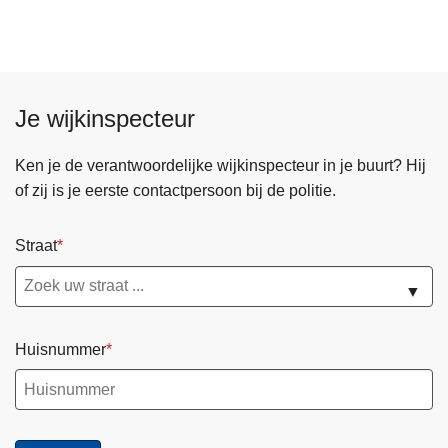
t
r
a
a
Je wijkinspecteur
l
O
Ken je de verantwoordelijke wijkinspecteur in je buurt? Hij
n
of zij is je eerste contactpersoon bij de politie.
t
h
a
Straat
a
▼
l
-
K
Huisnummer
l
a
n
t