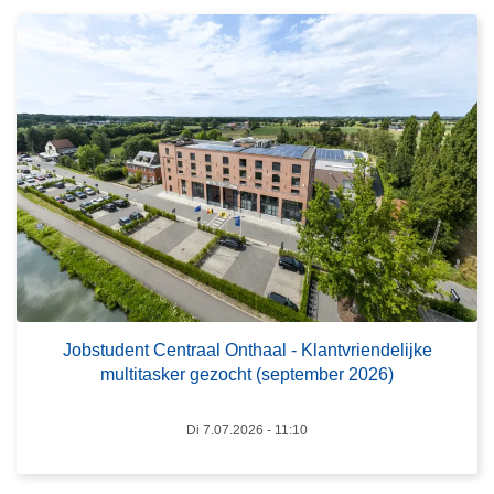
r
r
h
o
u
v
i
e
s
r
t
J
o
b
s
t
u
d
e
Jobstudent Centraal Onthaal - Klantvriendelijke
multitasker gezocht (september 2026)
n
t
C
Di 7.07.2026 - 11:10
e
n