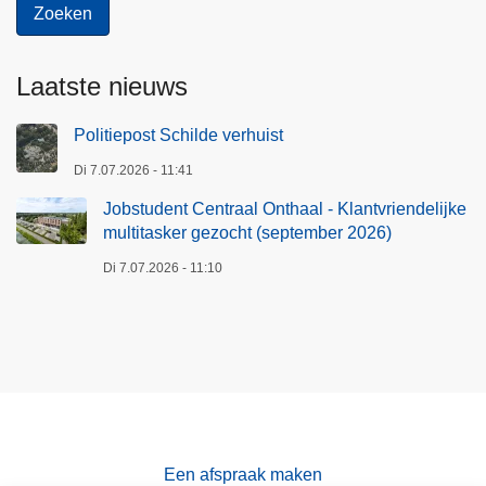
v
r
i
Laatste nieuws
e
n
Politiepost Schilde verhuist
d
Di 7.07.2026 - 11:41
e
Jobstudent Centraal Onthaal - Klantvriendelijke
l
multitasker gezocht (september 2026)
i
j
Di 7.07.2026 - 11:10
k
e
m
u
l
t
i
Een afspraak maken
t