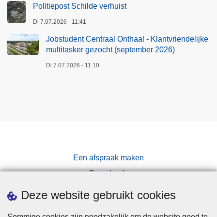
n
Politiepost Schilde verhuist
d
Di 7.07.2026 - 11:41
e
Jobstudent Centraal Onthaal - Klantvriendelijke
l
multitasker gezocht (september 2026)
i
j
Di 7.07.2026 - 11:10
k
e
m
u
l
t
i
Een afspraak maken
t
Downloads
a
s
Pers
Deze website gebruikt cookies
k
e
Sommige cookies zijn noodzakelijk om de website goed te