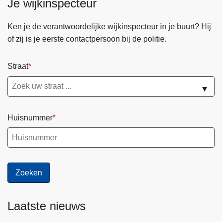
Je wijkinspecteur
l
O
Ken je de verantwoordelijke wijkinspecteur in je buurt? Hij
n
of zij is je eerste contactpersoon bij de politie.
t
h
a
Straat
a
▼
l
-
K
Huisnummer
l
a
n
t
v
r
i
Laatste nieuws
e