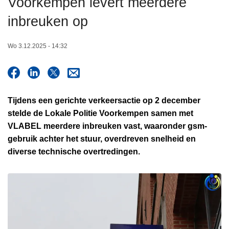
Voorkempen levert meerdere
n
inbreuken op
h
o
u
Wo 3.12.2025 - 14:32
d
g
a
a
Tijdens een gerichte verkeersactie op 2 december
n
stelde de Lokale Politie Voorkempen samen met
VLABEL meerdere inbreuken vast, waaronder gsm-
gebruik achter het stuur, overdreven snelheid en
diverse technische overtredingen.