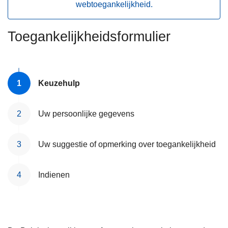
webtoegankelijkheid.
n
h
o
Toegankelijkheidsformulier
u
d
g
Keuzehulp
a
a
n
Uw persoonlijke gegevens
Uw suggestie of opmerking over toegankelijkheid
Indienen