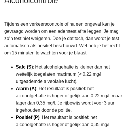
Alcoholcontrole
n
h
o
Tijdens een verkeerscontrole of na een ongeval kan je
u
gevraagd worden om een ademtest af te leggen. Je mag
d
zo’n test niet weigeren. Doe je dat toch, dan wordt je test
g
automatisch als positief beschouwd. Wel heb je het recht
a
om 15 minuten te wachten voor je blaast.
a
n
Safe (S)
: Het alcoholgehalte is kleiner dan het
wettelijk toegelaten maximum (< 0,22 mg/l
uitgeademde alveolaire lucht).
Alarm (A)
: Het resultaat is positief: het
alcoholgehalte is hoger of gelijk aan 0,22 mg/l, maar
lager dan 0,35 mg/l. Je rijbewijs wordt voor 3 uur
ingehouden door de politie.
Positief (P)
: Het resultaat is positief: het
alcoholgehalte is hoger of gelijk aan 0,35 mg/l.