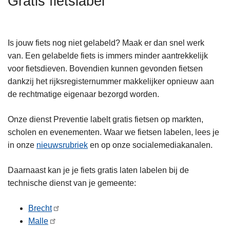
Gratis fietslabel
n
h
o
Is jouw fiets nog niet gelabeld? Maak er dan snel werk
u
van. Een gelabelde fiets is immers minder aantrekkelijk
d
voor fietsdieven. Bovendien kunnen gevonden fietsen
g
dankzij het rijksregisternummer makkelijker opnieuw aan
a
de rechtmatige eigenaar bezorgd worden.
a
n
Onze dienst Preventie labelt gratis fietsen op markten,
scholen en evenementen. Waar we fietsen labelen, lees je
in onze
nieuwsrubriek
en op onze socialemediakanalen.
Daarnaast kan je je fiets gratis laten labelen bij de
technische dienst van je gemeente:
Brecht
Malle