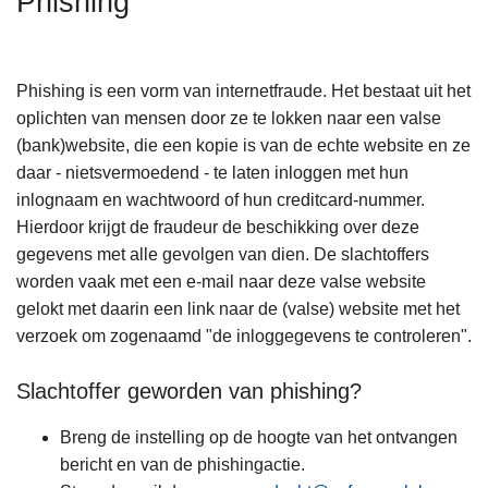
Phishing
n
h
o
Phishing is een vorm van internetfraude. Het bestaat uit het
u
oplichten van mensen door ze te lokken naar een valse
d
(bank)website, die een kopie is van de echte website en ze
g
daar - nietsvermoedend - te laten inloggen met hun
a
inlognaam en wachtwoord of hun creditcard-nummer.
a
Hierdoor krijgt de fraudeur de beschikking over deze
n
gegevens met alle gevolgen van dien. De slachtoffers
worden vaak met een e-mail naar deze valse website
gelokt met daarin een link naar de (valse) website met het
verzoek om zogenaamd "de inloggegevens te controleren".
Slachtoffer geworden van phishing?
Breng de instelling op de hoogte van het ontvangen
bericht en van de phishingactie.