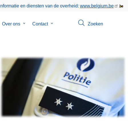
informatie en diensten van de overheid:
www.belgium.be
bmenu
Over ons
Submenu
Contact
Submenu
Zoeken
van
van
gen
Over
Contact
ons