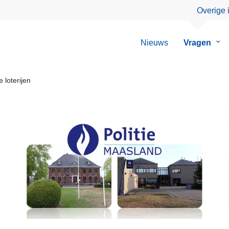
Overige 
Nieuws
Vragen
Su
van
Vra
 loterijen