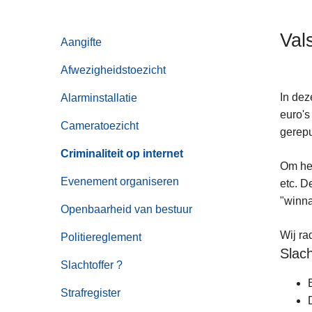
n
h
Vals
Aangifte
o
u
Afwezigheidstoezicht
d
g
In dez
Alarminstallatie
a
euro's
Cameratoezicht
a
gerepu
n
Criminaliteit op internet
Om het
Evenement organiseren
etc. D
"winna
Openbaarheid van bestuur
Wij ra
Politiereglement
Slach
Slachtoffer ?
Strafregister