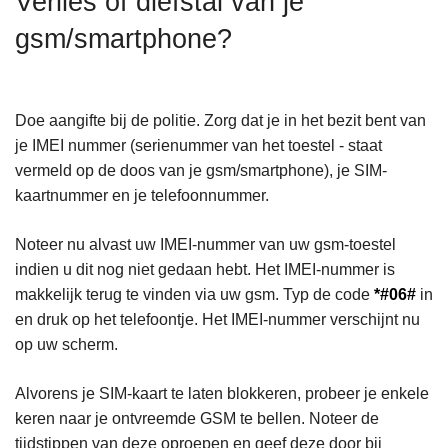
Verlies of diefstal van je
n
gsm/smartphone?
h
o
u
d
Doe aangifte bij de politie. Zorg dat je in het bezit bent van
g
je IMEI nummer (serienummer van het toestel - staat
a
vermeld op de doos van je gsm/smartphone), je SIM-
a
kaartnummer en je telefoonnummer.
n
Noteer nu alvast uw IMEI-nummer van uw gsm-toestel
indien u dit nog niet gedaan hebt. Het IMEI-nummer is
makkelijk terug te vinden via uw gsm. Typ de code
*#06#
in
en druk op het telefoontje. Het IMEI-nummer verschijnt nu
op uw scherm.
Alvorens je SIM-kaart te laten blokkeren, probeer je enkele
keren naar je ontvreemde GSM te bellen. Noteer de
tijdstippen van deze oproepen en geef deze door bij