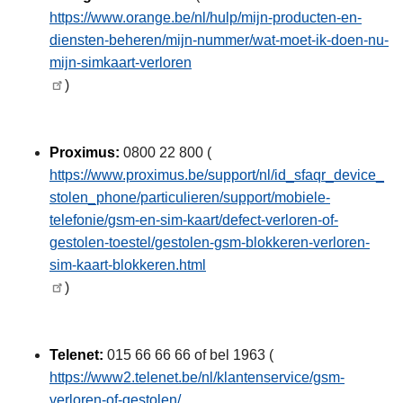
https://www.orange.be/nl/hulp/mijn-producten-en-
diensten-beheren/mijn-nummer/wat-moet-ik-doen-nu-
mijn-simkaart-verloren
)
Proximus:
0800 22 800 (
https://www.proximus.be/support/nl/id_sfaqr_device_
stolen_phone/particulieren/support/mobiele-
telefonie/gsm-en-sim-kaart/defect-verloren-of-
gestolen-toestel/gestolen-gsm-blokkeren-verloren-
sim-kaart-blokkeren.html
)
Telenet:
015 66 66 66 of bel 1963 (
https://www2.telenet.be/nl/klantenservice/gsm-
verloren-of-gestolen/