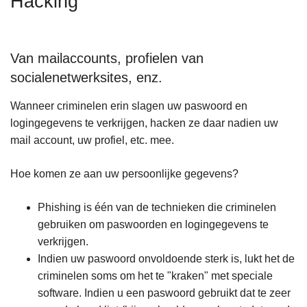
Hacking
n
h
o
Van mailaccounts, profielen van
u
socialenetwerksites, enz.
d
g
Wanneer criminelen erin slagen uw paswoord en
a
logingegevens te verkrijgen, hacken ze daar nadien uw
a
mail account, uw profiel, etc. mee.
n
Hoe komen ze aan uw persoonlijke gegevens?
Phishing is één van de technieken die criminelen
gebruiken om paswoorden en logingegevens te
verkrijgen.
Indien uw paswoord onvoldoende sterk is, lukt het de
criminelen soms om het te "kraken" met speciale
software. Indien u een paswoord gebruikt dat te zeer