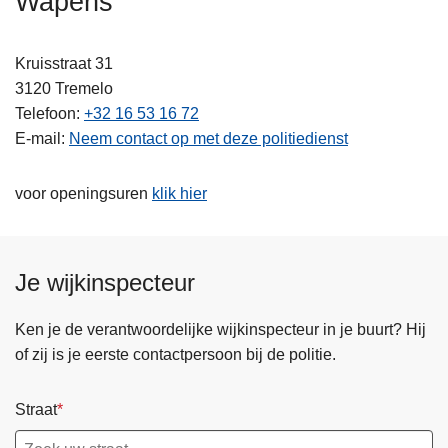
Wapens
n
h
Kruisstraat 31
o
3120
Tremelo
u
Telefoon
+32 16 53 16 72
d
E-mail
Neem contact op met deze politiedienst
g
a
a
voor openingsuren
klik hier
n
Je wijkinspecteur
Ken je de verantwoordelijke wijkinspecteur in je buurt? Hij
of zij is je eerste contactpersoon bij de politie.
Straat