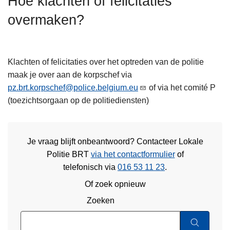
Hoe klachten of felicitaties
n
overmaken?
h
o
u
d
Klachten of felicitaties over het optreden van de politie
g
maak je over aan de korpschef via
a
pz.brt.korpschef@police.belgium.eu
of via het comité P
a
(toezichtsorgaan op de politiediensten)
n
Je vraag blijft onbeantwoord? Contacteer Lokale
Politie BRT
via het contactformulier
of
telefonisch via
016 53 11 23
.
Of zoek opnieuw
Zoeken