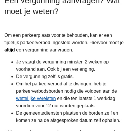
Een vergunning aanvragen? Wat
n
moet je weten?
h
o
u
d
Om een parkeerplaats voor te behouden, kan er een
g
tijdelijk parkeerverbod ingesteld worden. Hiervoor moet je
a
altijd
een vergunning aanvragen.
a
Je vraagt de vergunning minsten 2 weken op
n
voorhand aan. Ook bij een verlenging.
De vergunning zelf is gratis.
Om het parkeerverbod af te dwingen, heb je
parkeerverbodsborden nodig die voldoen aan de
wettelijke vereisten
en die ten laatste 1 werkdag
voordien voor 12 uur worden geplaatst.
De gemeentediensten plaatsen de borden zelf en
komen ze na de afsgesproken datum zelf ophalen.