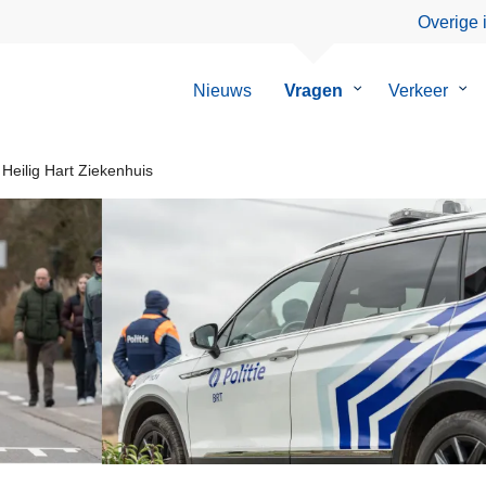
Overige 
Nieuws
Vragen
Submenu
Verkeer
Su
van
van
Vragen
Ver
Heilig Hart Ziekenhuis