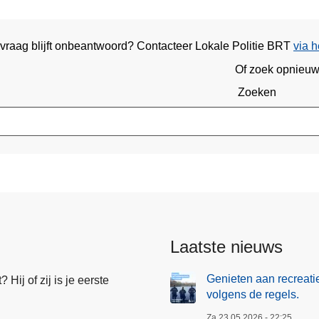
 vraag blijft onbeantwoord? Contacteer Lokale Politie BRT
via h
Of zoek opnieu
Zoeken
Laatste nieuws
Genieten aan recreati
Hij of zij is je eerste
volgens de regels.
Za 23.05.2026 - 22:25