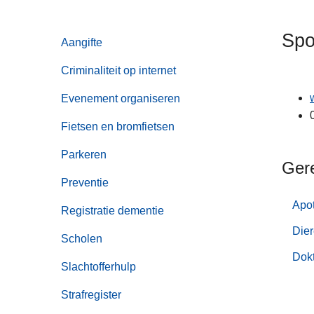
n
h
Spo
Aangifte
o
u
Criminaliteit op internet
d
g
Evenement organiseren
a
Fietsen en bromfietsen
a
n
Parkeren
Ger
Preventie
Apo
Registratie dementie
Dier
Scholen
Dokt
Slachtofferhulp
Strafregister