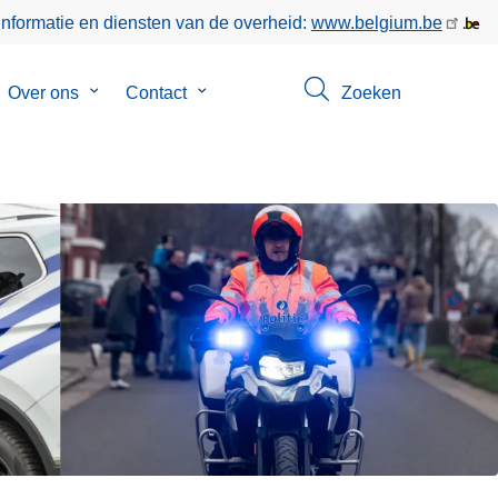
informatie en diensten van de overheid:
www.belgium.be
bmenu
Over ons
Submenu
Contact
Submenu
Zoeken
van
van
keer
Over
Contact
ons