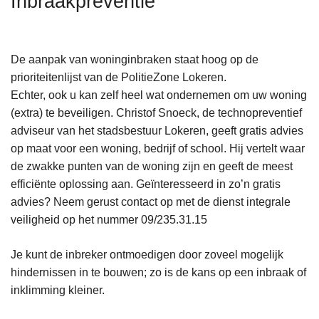
Inbraakpreventie
n
h
o
De aanpak van woninginbraken staat hoog op de
u
prioriteitenlijst van de PolitieZone Lokeren.
d
Echter, ook u kan zelf heel wat ondernemen om uw woning
g
(extra) te beveiligen. Christof Snoeck, de technopreventief
a
adviseur van het stadsbestuur Lokeren, geeft gratis advies
a
op maat voor een woning, bedrijf of school. Hij vertelt waar
n
de zwakke punten van de woning zijn en geeft de meest
efficiënte oplossing aan. Geïnteresseerd in zo’n gratis
advies? Neem gerust contact op met de dienst integrale
veiligheid op het nummer 09/235.31.15
Je kunt de inbreker ontmoedigen door zoveel mogelijk
hindernissen in te bouwen; zo is de kans op een inbraak of
inklimming kleiner.