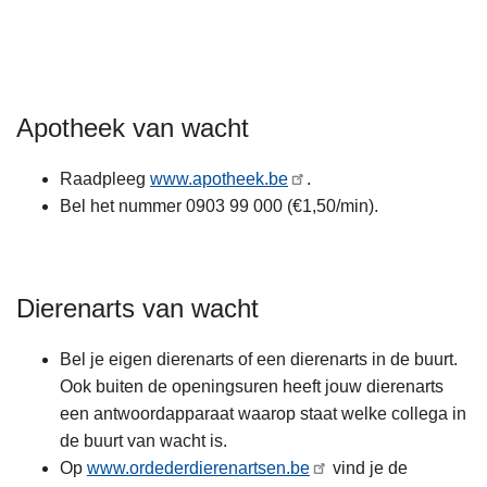
n
h
o
u
Apotheek van wacht
d
g
a
Raadpleeg
www.apotheek.be
.
a
Bel het nummer 0903 99 000 (€1,50/min).
n
Dierenarts van wacht
Bel je eigen dierenarts of een dierenarts in de buurt.
Ook buiten de openingsuren heeft jouw dierenarts
een antwoordapparaat waarop staat welke collega in
de buurt van wacht is.
Op
www.ordederdierenartsen.be
vind je de