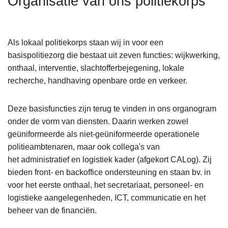
Organisatie van ons politiekorps
n
h
o
Als lokaal politiekorps staan wij in voor een
u
basispolitiezorg die bestaat uit zeven functies: wijkwerking,
d
onthaal, interventie, slachtofferbejegening, lokale
g
recherche, handhaving openbare orde en verkeer.
a
a
Deze basisfuncties zijn terug te vinden in ons organogram
n
onder de vorm van diensten. Daarin werken zowel
geüniformeerde als niet-geüniformeerde operationele
politieambtenaren, maar ook collega's van
het administratief en logistiek kader (afgekort CALog). Zij
bieden front- en backoffice ondersteuning en staan bv. in
voor het eerste onthaal, het secretariaat, personeel- en
logistieke aangelegenheden, ICT, communicatie en het
beheer van de financiën.