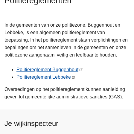
Politiereglementen
n
h
o
In de gemeenten van onze politiezone, Buggenhout en
u
Lebbeke, is een algemeen politiereglement van
d
toepassing. In het politiereglement staan verplichtingen en
g
bepalingen om het samenleven in de gemeenten en onze
a
politiezone aangenaam, veilig en leefbaar te houden.
a
n
Politiereglement Buggenhout
Politiereglement Lebbeke
Overtredingen op het politiereglement kunnen aanleiding
geven tot gemeentelijke administratieve sancties (GAS).
Je wijkinspecteur