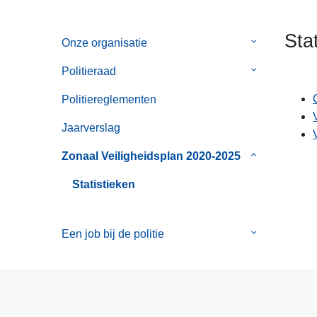
n
h
Sta
Onze organisatie
Submenu
o
van
u
Politieraad
Submenu
Onze
d
van
organisatie
g
Politiereglementen
Politieraad
a
Jaarverslag
a
n
Zonaal Veiligheidsplan 2020-2025
Submenu
van
Statistieken
Zonaal
Veiligheidspl
2020-
Een job bij de politie
Submenu
2025
van
Een
job
bij