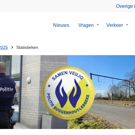
Overige 
Nieuws
Vragen
Submenu
Verkeer
Sub
van
van
Vragen
Verk
2025
Statistieken