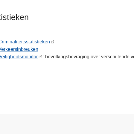
tistieken
Criminaliteitsstatistieken
Verkeersinbreuken
Veiligheidsmonitor
: bevolkingsbevraging over verschillende v
an