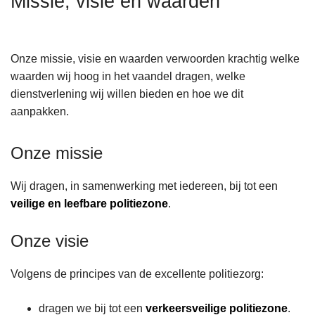
Missie, visie en waarden
n
h
o
Onze missie, visie en waarden verwoorden krachtig welke
u
waarden wij hoog in het vaandel dragen, welke
d
dienstverlening wij willen bieden en hoe we dit
g
aanpakken.
a
a
Onze missie
n
Wij dragen, in samenwerking met iedereen, bij tot een
veilige en leefbare politiezone
.
Onze visie
Volgens de principes van de excellente politiezorg:
dragen we bij tot een
verkeersveilige politiezone
.