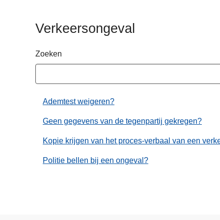
n
h
Verkeersongeval
o
u
Zoeken
d
g
a
a
Ademtest weigeren?
n
Geen gegevens van de tegenpartij gekregen?
Kopie krijgen van het proces-verbaal van een ver
Politie bellen bij een ongeval?