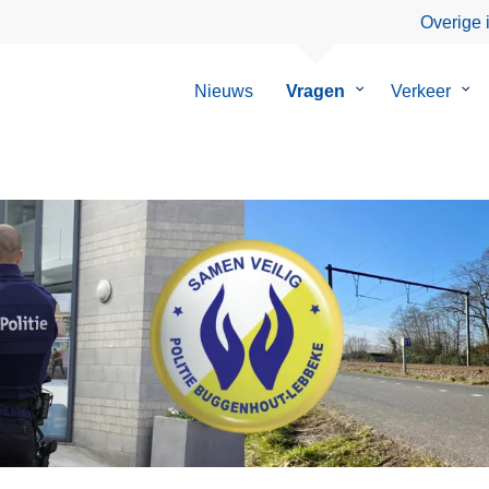
Overige 
Nieuws
Vragen
Submenu
Verkeer
Su
van
van
Vragen
Ver