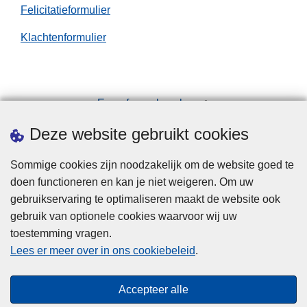
g
Felicitatieformulier
e
d
Klachtenformulier
e
k
t
Een afspraak maken
d
o
Downloads
Deze website gebruikt cookies
o
r
Sommige cookies zijn noodzakelijk om de website goed te
B
doen functioneren en kan je niet weigeren. Om uw
I
gebruikservaring te optimaliseren maakt de website ook
N
gebruik van optionele cookies waarvoor wij uw
-
toestemming vragen.
Disclaimer
n
Lees er meer over in ons cookiebeleid
.
Privacy
e
t
Cookies
Accepteer alle
w
Toegankelijkheid