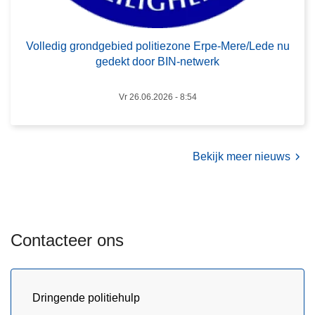
n
d
Volledig grondgebied politiezone Erpe-Mere/Lede nu
g
gedekt door BIN-netwerk
e
b
Vr 26.06.2026 - 8:54
i
e
d
Bekijk meer nieuws
p
o
l
i
t
Contacteer ons
i
e
z
Dringende politiehulp
o