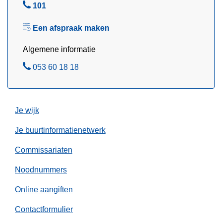
n
B
101
e
e
E
Een afspraak maken
l
r
Algemene informatie
p
e
B
053 60 18 18
-
e
M
l
e
Je wijk
r
e
Je buurtinformatienetwerk
/
L
Commissariaten
e
Noodnummers
d
e
Online aangiften
n
Contactformulier
u