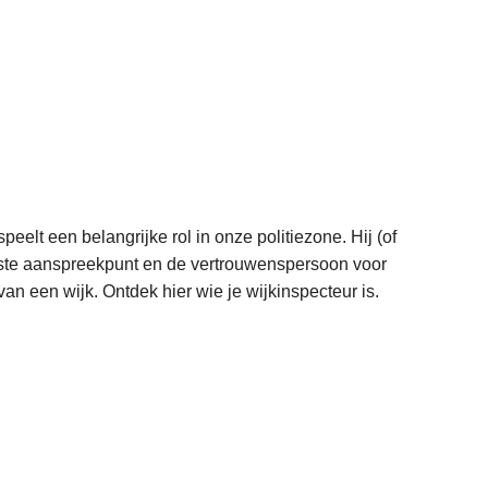
peelt een belangrijke rol in onze politiezone. Hij (of
eerste aanspreekpunt en de vertrouwenspersoon voor
an een wijk. Ontdek hier wie je wijkinspecteur is.
L
e
e
s
m