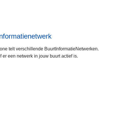
e
e
r
o
v
informatienetwerk
e
r
one telt verschillende BuurtInformatieNetwerken.
J
f er een netwerk in jouw buurt actief is.
e
w
i
j
L
k
e
e
s
m
e
e