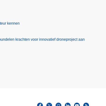
o
n
t
cteur kennen
a
c
t
bundelen krachten voor innovatief droneproject aan
f
o
r
m
u
l
i
e
r