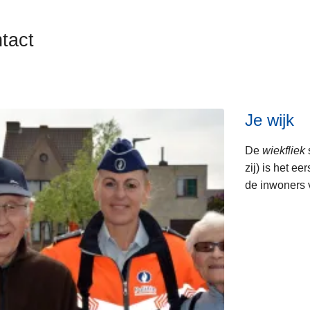
tact
Je wijk
ten
De
wiekfliek
s
s
zij) is het 
de inwoners v