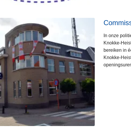
Commiss
In onze polit
Knokke-Heist
bereiken in 
Knokke-Heist
openingsure