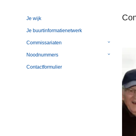
n
h
Con
Je wijk
o
u
Je buurtinformatienetwerk
d
g
Commissariaten
Submenu
a
van
Noodnummers
Submenu
a
Commissaria
van
n
Contactformulier
Noodnummer