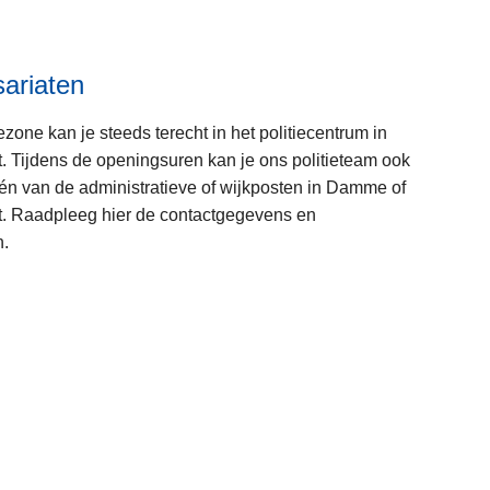
r
o
v
ariaten
e
r
iezone kan je steeds terecht in het politiecentrum in
J
. Tijdens de openingsuren kan je ons politieteam ook
e
één van de administratieve of wijkposten in Damme of
b
. Raadpleeg hier de contactgegevens en
u
n.
u
L
r
e
t
e
i
s
n
m
f
e
o
e
r
r
m
o