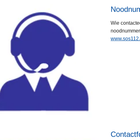
Noodnu
Wie contactee
noodnummers
www.sos112.
Contactf