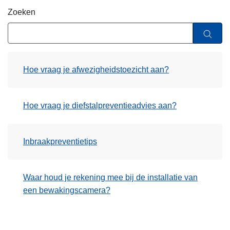
n
Zoeken
h
o
u
d
Hoe vraag je afwezigheidstoezicht aan?
g
a
a
Hoe vraag je diefstalpreventieadvies aan?
n
Inbraakpreventietips
Waar houd je rekening mee bij de installatie van
een bewakingscamera?