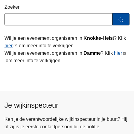
n
Zoeken
h
o
u
d
Wil je een evenement organiseren in
Knokke-Heis
t? Klik
g
hier
om meer info te verkrijgen.
a
Wil je een evenement organiseren in
Damme
? Klik
hier
a
om meer info te verkrijgen.
n
Je wijkinspecteur
Ken je de verantwoordelijke wijkinspecteur in je buurt? Hij
of zij is je eerste contactpersoon bij de politie.