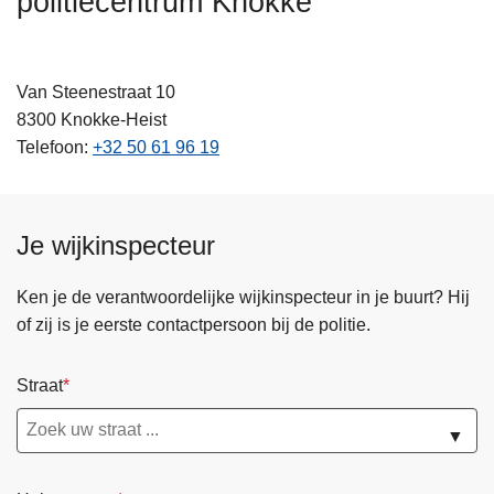
politiecentrum Knokke
n
h
o
Van Steenestraat 10
u
8300
Knokke-Heist
d
Telefoon
+32 50 61 96 19
g
a
a
n
Je wijkinspecteur
Ken je de verantwoordelijke wijkinspecteur in je buurt? Hij
of zij is je eerste contactpersoon bij de politie.
Straat
▼