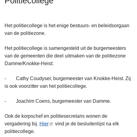
Politiecollege
n
h
o
Het politiecollege is het enige bestuurs- en beleidsorgaan
u
van de politiezone.
d
g
Het politiecollege is samengesteld uit de burgemeesters
a
van de gemeenten die deel uitmaken van de politiezone
a
Damme/Knokke-Heist:
n
- Cathy Coudyser, burgemeester van Knokke-Heist. Zij
is ook voorzitter van het politiecollege.
- Joachim Coens, burgemeester van Damme.
Ook de korpschef en politiesecretaris wonen de
vergadering bij.
Hier
vind je de besluitenlijst na elk
politiecollege.