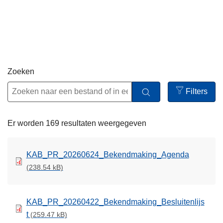
n
h
o
u
d
g
Zoeken
a
Filters
a
Open
n
filters
Er worden 169 resultaten weergegeven
KAB_PR_20260624_Bekendmaking_Agenda
(238.54 kB)
KAB_PR_20260422_Bekendmaking_Besluitenlijs
t
(259.47 kB)