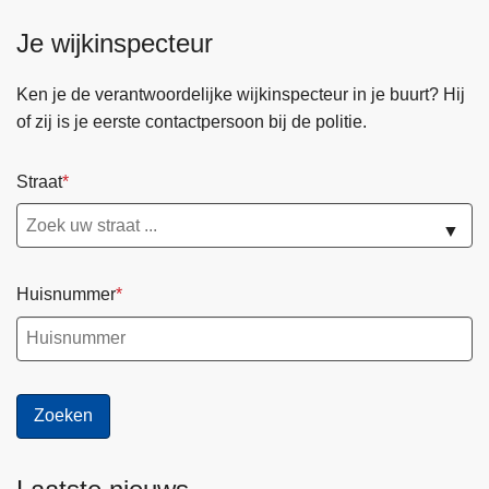
d
Je wijkinspecteur
e
p
Ken je de verantwoordelijke wijkinspecteur in je buurt? Hij
a
of zij is je eerste contactpersoon bij de politie.
g
i
Straat
n
a
▼
Huisnummer