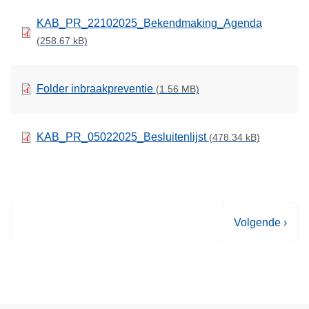
KAB_PR_22102025_Bekendmaking_Agenda
(258.67 kB)
Folder inbraakpreventie
(1.56 MB)
KAB_PR_05022025_Besluitenlijst
(478.34 kB)
V
Volgende ›
o
l
g
e
n