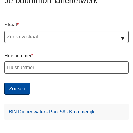
Je buurtinformatienetwerk
n
h
o
Straat
u
d
▼
g
a
Huisnummer
a
n
BIN Duinenwater - Park 58 - Krommedijk