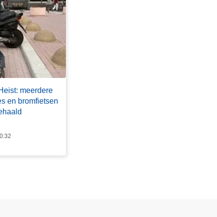
Heist: meerdere
es en bromfietsen
gehaald
10:32