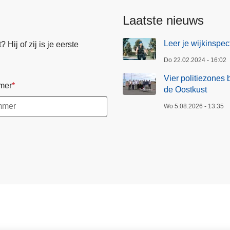
K
Laatste nieuws
n
o
Leer je wijkinspe
Hij of zij is je eerste
k
Do 22.02.2024 - 16:02
k
e
Vier politiezones 
mer
-
de Oostkust
H
Wo 5.08.2026 - 13:35
e
i
s
t
:
m
e
e
r