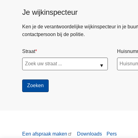
s
Je wijkinspecteur
b
u
Ken je de verantwoordelijke wijkinspecteur in je buurt? 
n
contactpersoon bij de politie.
d
e
Straat
Huisnum
l
e
▼
n
k
r
a
c
h
t
e
n
Een afspraak maken
Downloads
Pers