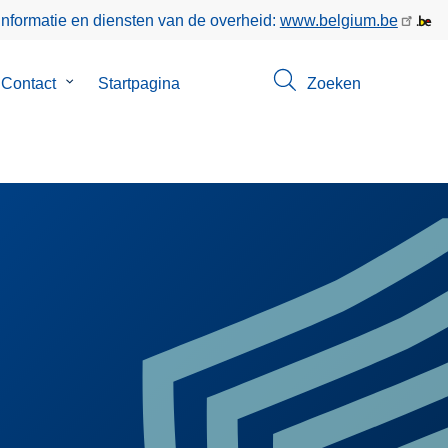
informatie en diensten van de overheid:
www.belgium.be
menu
Contact
Submenu
Startpagina
Zoeken
van
Contact