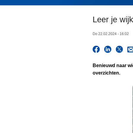
n
h
Leer je wi
o
u
d
Do 22.02.2024 - 16:02
g
a
a
n
Benieuwd naar wie
overzichten.