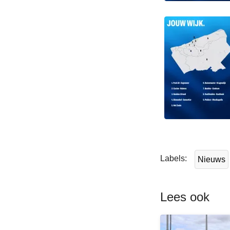
L
e
e
Labels
Nieuws
s
m
e
Lees ook
e
r
o