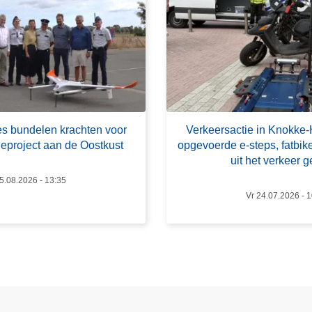
v
e
r
V
e
r
k
nes bundelen krachten voor
Verkeersactie in Knokke-
e
neproject aan de Oostkust
opgevoerde e-steps, fatbik
e
uit het verkeer 
r
5.08.2026 - 13:35
s
Vr 24.07.2026 - 
a
c
t
i
e
i
n