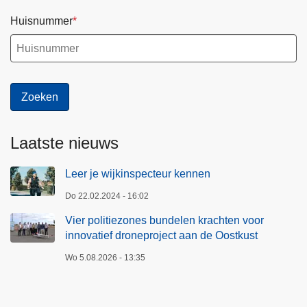
:
t
Huisnummer
w
e
e
b
o
e
Laatste nieuws
i
e
Leer je wijkinspecteur kennen
n
d
Do 22.02.2024 - 16:02
e
Vier politiezones bundelen krachten voor
v
innovatief droneproject aan de Oostkust
a
Wo 5.08.2026 - 13:35
c
a
t