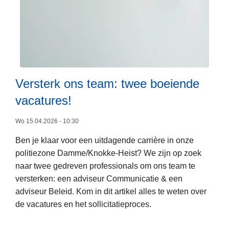
e
t
r
e
k
e
i
r
n
t
g
!
Versterk ons team: twee boeiende
m
|
e
R
vacatures!
t
e
L
V
Wo 15.04.2026 - 10:30
k
e
L
r
Ben je klaar voor een uitdagende carrière in onze
e
A
u
politiezone Damme/Knokke-Heist? We zijn op zoek
s
B
t
naar twee gedreven professionals om ons team te
m
E
e
versterken: een adviseur Communicatie & een
e
L
r
adviseur Beleid. Kom in dit artikel alles te weten over
e
i
de vacatures en het sollicitatieproces.
r
n
o
g