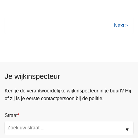
v
s
e
e
r
v
V
V
Next >
e
e
o
n
r
l
t
s
g
o
t
e
p
e
n
3
r
d
0
Je wijkinspecteur
k
e
m
o
p
e
Ken je de verantwoordelijke wijkinspecteur in je buurt? Hij
n
a
i
of zij is je eerste contactpersoon bij de politie.
s
g
2
t
i
0
Straat
e
n
2
a
a
6
▼
m