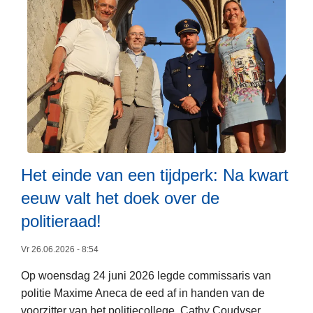
k
b
P
i
r
r
n
o
o
g
m
j
v
f
e
a
i
c
n
e
t
d
t
‘
e
s
G
l
e
o
Het einde van een tijdperk: Na kwart
o
n
z
eeuw valt het doek over de
k
u
e
a
i
r
politieraad!
l
t
’
e
h
Vr 26.06.2026 - 8:54
|
p
e
L
Op woensdag 24 juni 2026 legde commissaris van
o
t
o
politie Maxime Aneca de eed af in handen van de
L
l
v
k
voorzitter van het politiecollege, Cathy Coudyser.
e