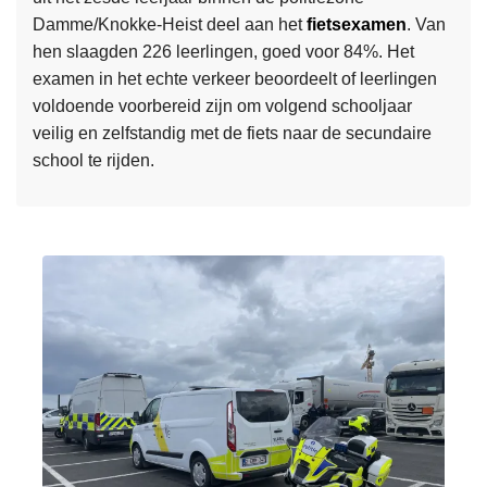
k
e
Damme/Knokke-Heist deel aan het
fietsexamen
. Van
e
w
n
hen slaagden 226 leerlingen, goed voor 84%. Het
s
a
o
examen in het echte verkeer beoordeelt of leerlingen
m
r
v
voldoende voorbereid zijn om volgend schooljaar
e
t
e
veilig en zelfstandig met de fiets naar de secundaire
e
e
r
school te rijden.
r
e
l
o
u
a
v
w
s
e
v
t
r
a
e
2
l
e
7
t
n
0
h
h
z
e
a
e
t
l
s
d
t
d
o
t
e