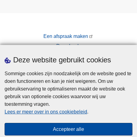
u
r
e
s
!
Een afspraak maken
Downloads
Pers
Deze website gebruikt cookies
Sommige cookies zijn noodzakelijk om de website goed te
doen functioneren en kan je niet weigeren. Om uw
gebruikservaring te optimaliseren maakt de website ook
gebruik van optionele cookies waarvoor wij uw
toestemming vragen.
Disclaimer
Lees er meer over in ons cookiebeleid
.
Privacy
Cookies
Accepteer alle
Toegankelijkheid