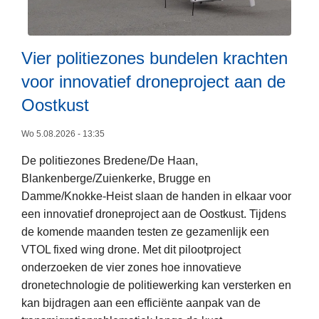
i
j
k
Vier politiezones bundelen krachten
i
voor innovatief droneproject aan de
n
s
Oostkust
p
Wo 5.08.2026 - 13:35
e
c
De politiezones Bredene/De Haan,
t
Blankenberge/Zuienkerke, Brugge en
e
Damme/Knokke-Heist slaan de handen in elkaar voor
L
u
een innovatief droneproject aan de Oostkust. Tijdens
e
r
de komende maanden testen ze gezamenlijk een
e
k
VTOL fixed wing drone. Met dit pilootproject
s
e
onderzoeken de vier zones hoe innovatieve
m
n
dronetechnologie de politiewerking kan versterken en
e
n
kan bijdragen aan een efficiënte aanpak van de
e
e