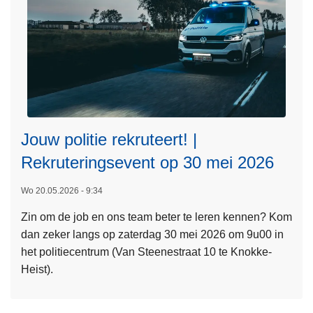
t
d
n
s
!
t
e
r
x
o
a
l
m
e
e
a
n
c
Jouw politie rekruteert! |
a
t
L
f
Rekruteringsevent op 30 mei 2026
i
e
:
e
e
Wo 20.05.2026 - 9:34
8
A
s
4
D
Zin om de job en ons team beter te leren kennen? Kom
m
%
R
dan zeker langs op zaterdag 30 mei 2026 om 9u00 in
e
s
e
het politiecentrum (Van Steenestraat 10 te Knokke-
e
l
n
Heist).
r
a
z
o
a
w
v