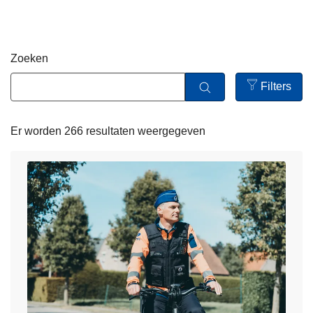
n
h
o
Zoeken
u
d
Filters
g
Open
a
filters
Er worden 266 resultaten weergegeven
a
n
L