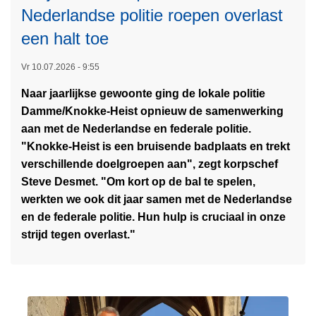
e
e
Nederlandse politie roepen overlast
r
-
een halt toe
s
s
t
t
Vr 10.07.2026 - 9:55
e
e
r
p
Naar jaarlijkse gewoonte ging de lokale politie
k
s
Damme/Knokke-Heist opnieuw de samenwerking
L
e
,
aan met de Nederlandse en federale politie.
e
n
f
"Knokke-Heist is een bruisende badplaats en trekt
e
d
a
verschillende doelgroepen aan", zegt korpschef
s
e
t
Steve Desmet. "Om kort op de bal te spelen,
m
w
b
werkten we ook dit jaar samen met de Nederlandse
e
i
i
en de federale politie. Hun hulp is cruciaal in onze
e
j
k
strijd tegen overlast."
r
k
e
o
w
s
v
e
e
e
r
n
r