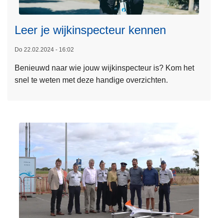
e
e
Leer je wijkinspecteur kennen
s
m
Do 22.02.2024 - 16:02
e
Benieuwd naar wie jouw wijkinspecteur is? Kom het
e
snel te weten met deze handige overzichten.
r
o
v
e
r
L
e
e
r
j
e
w