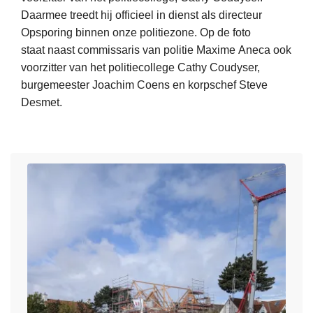
i
e
a
Daarmee treedt hij officieel in dienst als directeur
e
t
r
l
Opsporing binnen onze politiezone. Op de foto
s
i
k
e
staat naast commissaris van politie Maxime Aneca ook
m
e
e
,
voorzitter van het politiecollege Cathy Coudyser,
e
D
e
f
burgemeester Joachim Coens en korpschef Steve
e
a
r
e
Desmet.
r
m
g
d
o
m
e
e
v
e
h
r
e
/
a
a
r
K
a
l
H
n
l
e
e
o
d
e
t
k
n
e
k
N
i
e
e
n
-
d
d
H
e
e