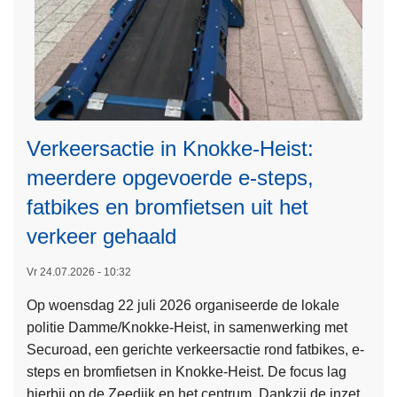
n
e
s
b
u
n
d
Verkeersactie in Knokke-Heist:
e
meerdere opgevoerde e-steps,
l
fatbikes en bromfietsen uit het
e
n
verkeer gehaald
k
r
Vr 24.07.2026 - 10:32
a
Op woensdag 22 juli 2026 organiseerde de lokale
L
c
politie Damme/Knokke-Heist, in samenwerking met
e
h
Securoad, een gerichte verkeersactie rond fatbikes, e-
e
t
steps en bromfietsen in Knokke-Heist. De focus lag
s
e
hierbij op de Zeedijk en het centrum. Dankzij de inzet
m