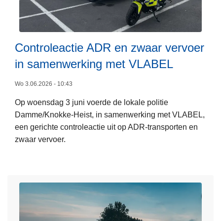
e
o
k
k
e
l
o
a
v
Controleactie ADR en zwaar vervoer
s
e
L
in samenwerking met VLABEL
s
r
e
e
d
e
Wo 3.06.2026 - 10:43
r
e
s
s
p
Op woensdag 3 juni voerde de lokale politie
m
l
o
Damme/Knokke-Heist, in samenwerking met VLABEL,
e
e
l
een gerichte controleactie uit op ADR-transporten en
e
g
i
zwaar vervoer.
r
g
t
o
e
i
v
n
e
e
f
r
r
i
a
C
e
a
o