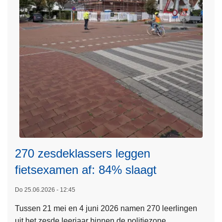
e
r
v
i
l
a
s
a
n
t
n
e
d
e
s
n
e
t
p
i
o
j
l
d
i
p
t
e
270 zesdeklassers leggen
i
r
fietsexamen af: 84% slaagt
e
k
r
:
Do 25.06.2026 - 12:45
o
N
e
Tussen 21 mei en 4 juni 2026 namen 270 leerlingen
L
a
p
uit het zesde leerjaar binnen de politiezone
e