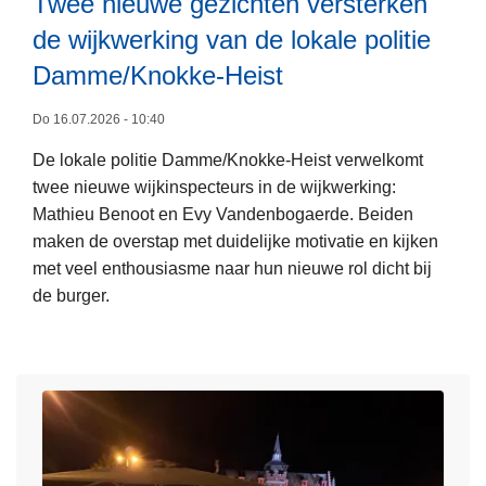
Twee nieuwe gezichten versterken
n
i
de wijkwerking van de lokale politie
e
e
p
Damme/Knokke-Heist
i
r
n
L
o
Do 16.07.2026 - 10:40
K
e
j
De lokale politie Damme/Knokke-Heist verwelkomt
n
e
e
twee nieuwe wijkinspecteurs in de wijkwerking:
o
s
c
Mathieu Benoot en Evy Vandenbogaerde. Beiden
k
m
t
maken de overstap met duidelijke motivatie en kijken
k
e
a
met veel enthousiasme naar hun nieuwe rol dicht bij
e
e
a
de burger.
-
r
n
o
H
d
v
e
e
e
i
O
r
s
o
T
t
s
w
:
t
e