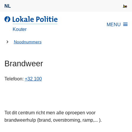
O
NL
v
e
d
MENU
r
e
Kouter
s
L
l
U
o
Noodnummers
a
k
bent
a
a
hier:
Brandweer
n
l
e
e
n
P
Telefoon
+32 100
n
o
a
l
a
i
r
t
Tot dit centrum richt men alle oproepen voor
d
i
brandweerhulp (brand, overstroming, ramp,... ).
e
e
i