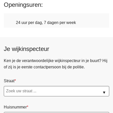
Openingsuren
n
h
o
u
24 uur per dag, 7 dagen per week
d
g
a
Je wijkinspecteur
a
n
Ken je de verantwoordelijke wijkinspecteur in je buurt? Hij
of zij is je eerste contactpersoon bij de politie.
Straat
▼
Huisnummer