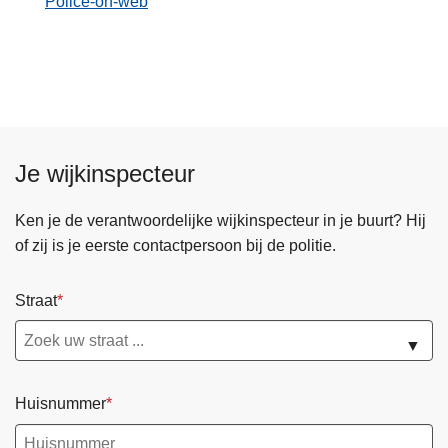
Police-on-web
n
h
o
u
d
g
a
Je wijkinspecteur
a
n
Ken je de verantwoordelijke wijkinspecteur in je buurt? Hij
of zij is je eerste contactpersoon bij de politie.
Straat
▼
Huisnummer