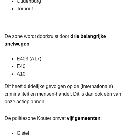
Oudenburg
n
Torhout
h
o
u
d
De zone wordt doorkruist door
drie belangrijke
g
snelwegen
:
a
a
E403 (A17)
n
E40
A10
Dit heeft duidelijke gevolgen op de (internationale)
criminaliteit en mensen-handel. Dit is dan ook één van
onze actieplannen.
​​De politiezone Kouter omvat
vijf gemeenten
:
Gistel