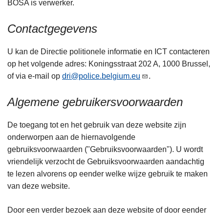
BOSA is verwerker.
n
h
Contactgegevens
o
u
U kan de Directie politionele informatie en ICT contacteren
d
op het volgende adres: Koningsstraat 202 A, 1000 Brussel,
g
of via e-mail op
dri@police.belgium.eu
.
a
a
Algemene gebruikersvoorwaarden
n
De toegang tot en het gebruik van deze website zijn
onderworpen aan de hiernavolgende
gebruiksvoorwaarden ("Gebruiksvoorwaarden"). U wordt
vriendelijk verzocht de Gebruiksvoorwaarden aandachtig
te lezen alvorens op eender welke wijze gebruik te maken
van deze website.
Door een verder bezoek aan deze website of door eender