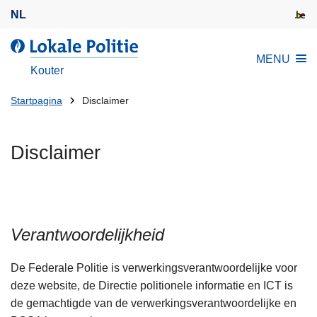
O
NL
v
e
d
MENU
r
e
Kouter
s
L
l
U
o
Startpagina
Disclaimer
a
k
bent
a
a
hier:
Disclaimer
n
l
e
e
n
P
n
o
a
l
Verantwoordelijkheid
a
i
r
t
De Federale Politie is verwerkingsverantwoordelijke voor
d
i
deze website, de Directie politionele informatie en ICT is
e
e
de gemachtigde van de verwerkingsverantwoordelijke en
i