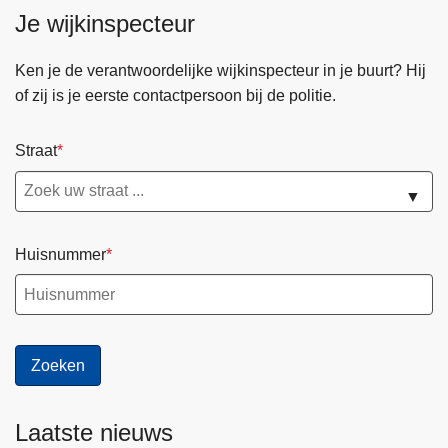
n
Je wijkinspecteur
h
o
Ken je de verantwoordelijke wijkinspecteur in je buurt? Hij
u
of zij is je eerste contactpersoon bij de politie.
d
g
Straat
a
a
▼
n
Huisnummer
Laatste nieuws