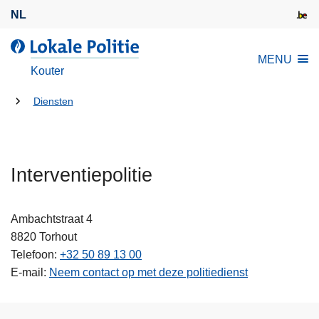
O
NL
v
e
d
MENU
r
e
Kouter
s
L
l
U
o
Diensten
a
k
bent
a
a
hier:
n
l
e
Interventiepolitie
e
n
P
n
o
Ambachtstraat 4
a
l
8820
Torhout
a
i
Telefoon
+32 50 89 13 00
r
t
E-mail
Neem contact op met deze politiedienst
d
i
e
e
i