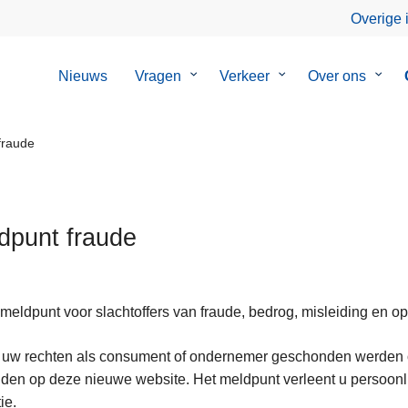
Overige 
Nieuws
Vragen
Submenu
Verkeer
Submenu
Over ons
Subm
van
van
van
Vragen
Verkeer
Over
ons
fraude
dpunt fraude
meldpunt voor slachtoffers van fraude, bedrog, misleiding en opl
ten
 uw rechten als consument of ondernemer geschonden werden of
lden op deze nieuwe website. Het meldpunt verleent u persoonlij
s
ie.