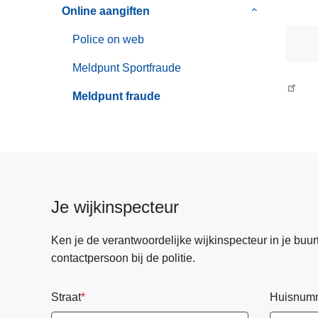
n
Online aangiften
Submenu
h
van
Police on web
o
Online
u
aangiften
Meldpunt Sportfraude
d
Meldpunt fraude
g
a
a
n
Je wijkinspecteur
Ken je de verantwoordelijke wijkinspecteur in je buurt? 
contactpersoon bij de politie.
Straat
Huisnum