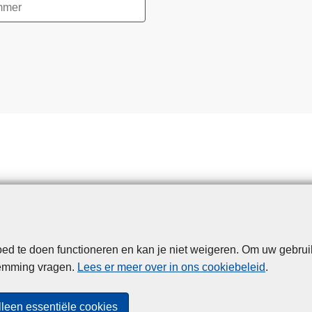
d te doen functioneren en kan je niet weigeren. Om uw gebrui
Disclaimer
Privacy
Cookies
Toegankelijkheid
temming vragen.
Lees er meer over in ons cookiebeleid
.
© 2026 Politie.be
lleen essentiële cookies