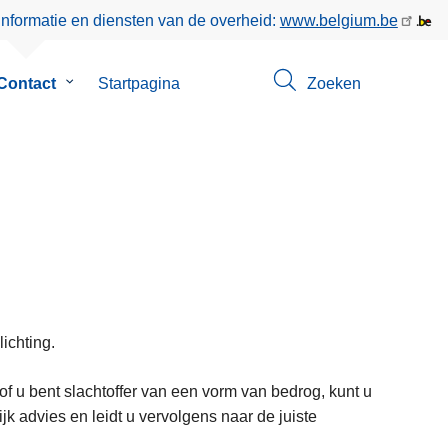
informatie en diensten van de overheid:
www.belgium.be
enu
Contact
Submenu
Startpagina
Zoeken
van
Contact
ichting.
 u bent slachtoffer van een vorm van bedrog, kunt u
k advies en leidt u vervolgens naar de juiste