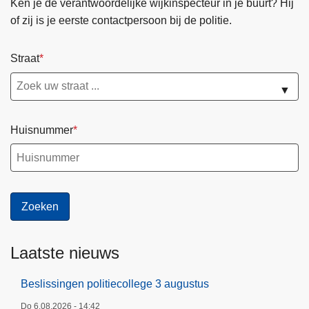
Ken je de verantwoordelijke wijkinspecteur in je buurt? Hij
l
d
of zij is je eerste contactpersoon bij de politie.
i
e
t
n
Straat
i
b
e
u
▼
T
r
o
g
Huisnummer
r
h
o
u
t
Laatste nieuws
Beslissingen politiecollege 3 augustus
Do 6.08.2026 - 14:42