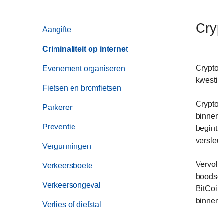
n
h
Cry
Aangifte
o
u
Criminaliteit op internet
d
g
Crypto
Evenement organiseren
a
kwesti
Fietsen en bromfietsen
a
Crypto
n
Parkeren
binnen
Preventie
begint
versle
Vergunningen
Vervol
Verkeersboete
boodsc
Verkeersongeval
BitCoi
binnen
Verlies of diefstal