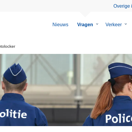
Overige 
Nieuws
Vragen
Submenu
Verkeer
Su
van
van
Vragen
Ver
tolocker