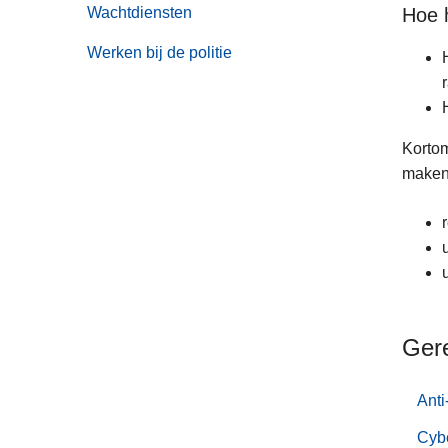
Wachtdiensten
Hoe h
Werken bij de politie
Kortom
maken,
Ger
Anti
Cyb