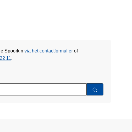
tie Spoorkin
via het contactformulier
of
22 11
.
w